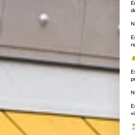
E
d
N
E
r
E
p
N
E
v