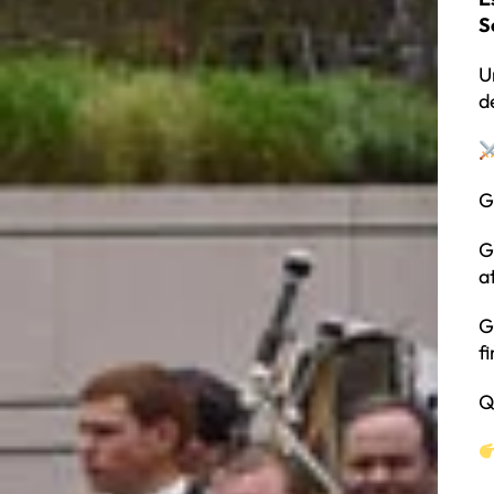
S
U
d
G
G
a
G
f
Q