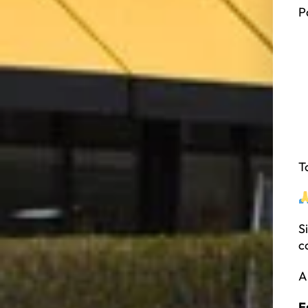
P
T
S
c
A
E