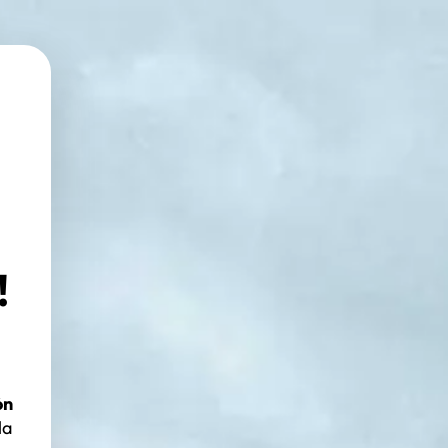
!
ón
la