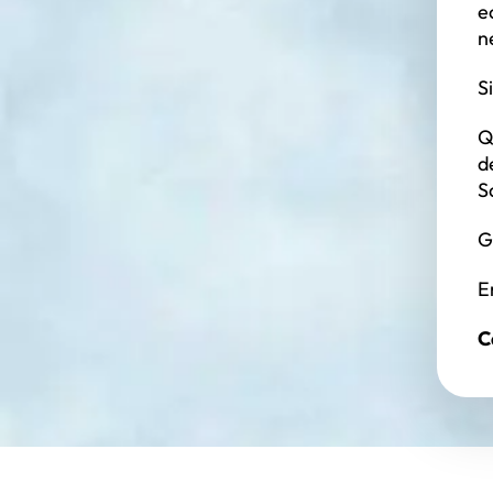
e
n
S
Q
d
S
G
E
C