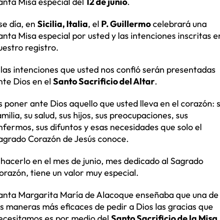
anta Misa especial del
12 de junio
.
se día, en
Sicilia, Italia
, el
P. Guillermo
celebrará una
anta Misa especial por usted y las intenciones inscritas e
uestro registro.
 las intenciones que usted nos confió serán presentadas
nte Dios en el
Santo Sacrificio del Altar
.
s poner ante Dios aquello que usted lleva en el corazón: 
amilia, su salud, sus hijos, sus preocupaciones, sus
nfermos, sus difuntos y esas necesidades que solo el
agrado Corazón de Jesús conoce.
 hacerlo en el mes de junio, mes dedicado al Sagrado
orazón, tiene un valor muy especial.
anta Margarita María de Alacoque enseñaba que una de
as maneras más eficaces de pedir a Dios las gracias que
ecesitamos es por medio del
Santo Sacrificio de la Misa
.