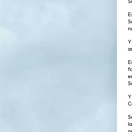
S
E
S
n
Y
a
E
f
e
S
Y
C
S
l
n