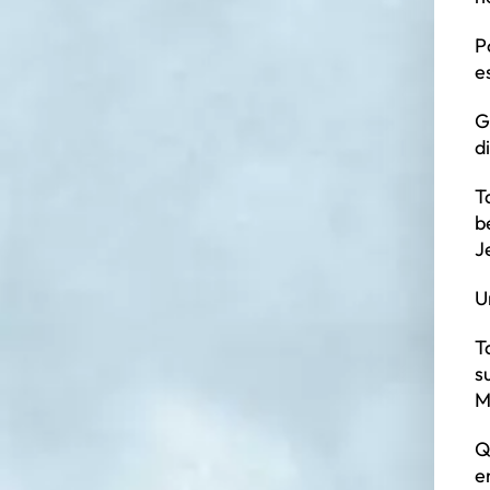
P
e
G
d
T
b
J
U
T
s
M
Q
e