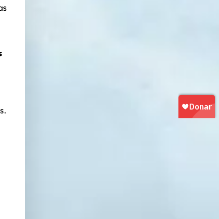
as
s
s.