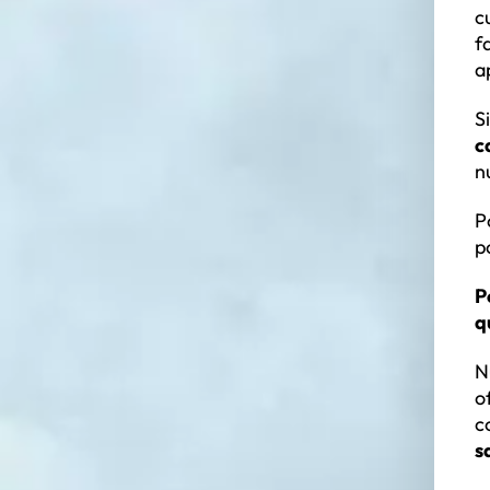
c
f
a
S
c
n
P
p
P
q
N
o
c
s