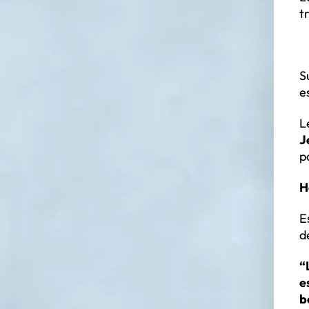
t
S
e
L
J
p
H
E
d
“
e
b