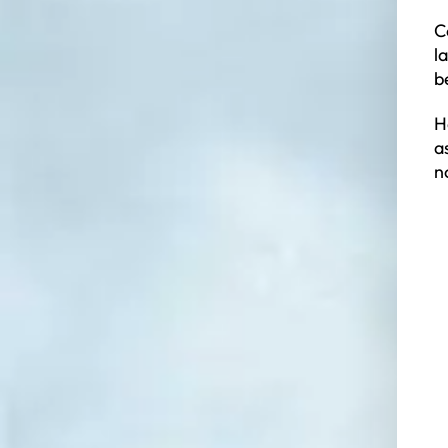
C
l
b
H
a
n