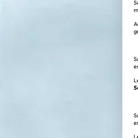
S
m
A
g
S
e
L
S
S
e
L