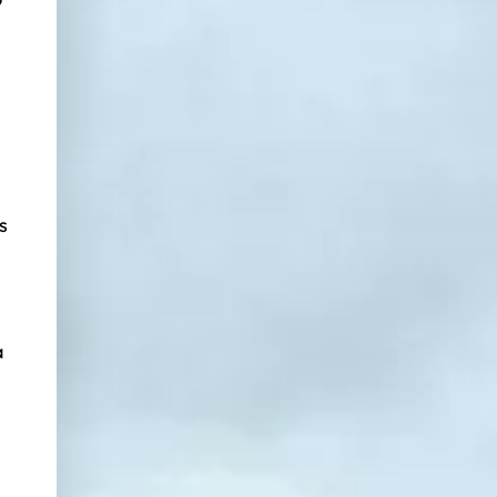
.
s
a