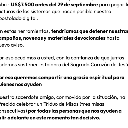
ubrir
US$7.500 antes del 29 de septiembre
para pagar l
acturas de los sistemas que hacen posible nuestro
postolado digital.
in estas herramientas,
tendríamos que detener nuestra
ampañas, novenas y materiales devocionales
hasta
uevo aviso.
or eso acudimos a usted, con la confianza de que juntos
odemos sostener esta obra del Sagrado Corazón de Jesú
or eso queremos compartir una gracia espiritual para
uienes nos ayuden
uestro sacerdote amigo, conmovido por la situación, ha
frecido celebrar un Triduo de Misas (tres misas
onsecutivas)
por todas las personas que nos ayuden a
alir adelante en este momento tan decisivo.